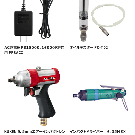
ＡＣ充電器ＰＳ１８０００、１６０００ＲＰ共
オイルテスター PO-T02
カテゴリから選ぶ
用 PPSACC
メーカーから選ぶ
ガレージ機器
補助金で購入
KUKEN ９．５mmエアーインパクトレン
インパクトドライバー ６．３５ＨＥＸ