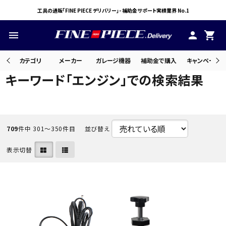
工具の通販「FINE PIECE デリバリー」- 補助金サポート実績業界 No.1
menu
person
shopping_cart
カテゴリ
メーカー
ガレージ機器
補助金で購入
キャンペーン・
キーワード「エンジン」での検索結果
search
709
件中 301〜350件目
並び替え
ACCOUNT MENU
ようこそ ゲスト 様
表示切替
meeting_room
person
ログイン
会員登録