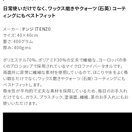
日常使いだけでなく、ワックス磨きやクォーツ（石英）コーテ
ィングにもベストフィット
メーカー：
テンジ（TENZI）
サイズ：40×40cm
重さ：400グラム
厚み：400gms
ポリエステル70%、ポリアミド30%の丈夫で繊細な、ヨーロッパの多
くのプロショップで採用されているマイクロファイバータオルです。
両面共に非常に繊細な素材を使用しているので、ほこりや水をよく吸
い取るだけでなく、ワックス磨きやクォーツ（石英）コーティングにも
ベストフィットします。
吸水性が平均的で丈夫な素材を採用しているため、毎日のお手入れ
だけでなく、ガラス、プラスチック、塗装面、繊維、革のお手入れにもお
使いいただけます。