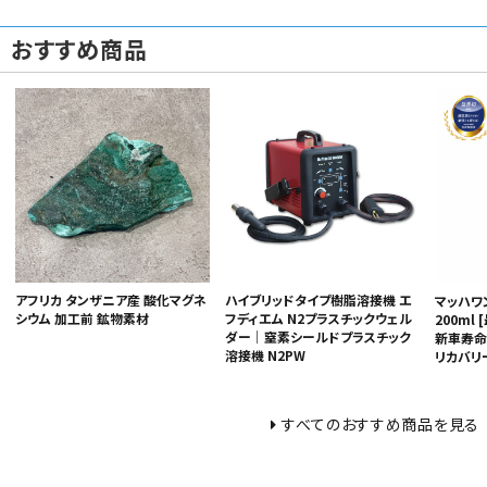
おすすめ商品
ハイブリッドタイプ樹脂溶接機 エ
アフリカ タンザニア産 酸化マグネ
マッハワ
フディエム N2プラスチックウェル
シウム 加工前 鉱物素材
200ml
ダー｜窒素シールドプラスチック
新車寿命向
溶接機 N2PW
リカバリー
すべてのおすすめ商品を見る