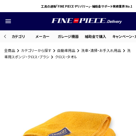
工具の通販「FINE PIECE デリバリー」- 補助金サポート実績業界 No.1
menu
カテゴリ
メーカー
ガレージ機器
補助金で購入
キャンペーン・
全商品
カテゴリーから探す
自動車用品
洗車・清掃・お手入れ用品
洗
search
車用スポンジ・クロス・ブラシ
クロス・タオル
ACCOUNT MENU
ようこそ ゲスト 様
meeting_room
person
ログイン
会員登録