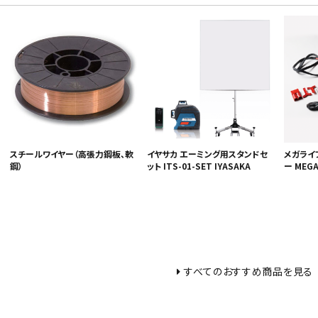
スチールワイヤー（高張力鋼板、軟
イヤサカ エーミング用スタンドセ
メガライ
鋼）
ット ITS-01-SET IYASAKA
ー MEGAL
すべてのおすすめ商品を見る