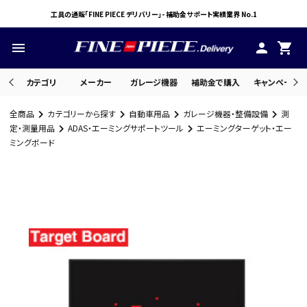
工具の通販「FINE PIECE デリバリー」- 補助金サポート実績業界 No.1
menu
person
shopping_cart
カテゴリ
メーカー
ガレージ機器
補助金で購入
キャンペーン・
全商品
カテゴリーから探す
自動車用品
ガレージ機器・整備設備
測
search
定・測量用品
ADAS・エーミングサポートツール
エーミングターゲット・エー
ミングボード
ACCOUNT MENU
ようこそ ゲスト 様
meeting_room
person
ログイン
会員登録