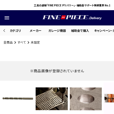
工具の通販「FINE PIECE デリバリー」- 補助金サポート実績業界 No.1
menu
カテゴリ
メーカー
ガレージ機器
補助金で購入
キャンペーン・
全商品
すべて
未設定
search
ACCOUNT MENU
※商品画像が登録されていません
ようこそ ゲスト 様
meeting_room
person
ログイン
会員登録