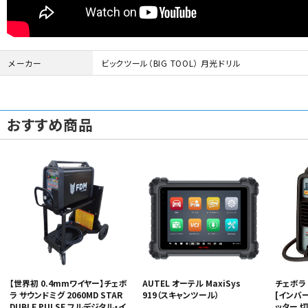
メーカー
ビックツール（BIG TOOL）
月光ドリル
おすすめ商品
【世界初 0.4mmワイヤー】チェボ
AUTEL オーテル MaxiSys
チェボラ 
ラ サウンドミグ 2060MD STAR
919（スキャンツール）
[インバ
DUBLE PULSE フルデジタル・イ
ッター 切