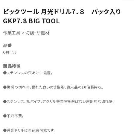
ビックツール 月光ドリル７．８ パック入り
GKP7.8 BIG TOOL
作業工具 > 切削・研磨材
品番
カテゴリから選ぶ
GKP7.8
商品特徴
メーカーから選ぶ
●ステンレスの穴あけに最適。
ガレージ機器
●驚愕の切れ味、優れた食い付き性能、従来品の10倍長持ち。
補助金で購入
●ステンレス、丸パイプ、アクリル等素材を選ばない圧倒的な切れ味。
●下穴不要。
●月光ドリルは再研磨可能です。