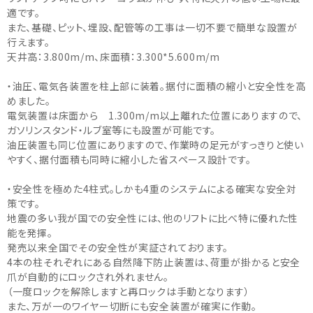
適です。
また、基礎、ピット、埋設、配管等の工事は一切不要で簡単な設置が
行えます。
天井高：3.800m/m、床面積：3.300*5.600m/m
・油圧、電気各装置を柱上部に装着。据付に面積の縮小と安全性を高
めました。
電気装置は床面から 1.300m/m以上離れた位置にありますので、
ガソリンスタンド・ルブ室等にも設置が可能です。
油圧装置も同じ位置にありますので、作業時の足元がすっきりと使い
やすく、据付面積も同時に縮小した省スペース設計です。
・安全性を極めた4柱式。しかも4重のシステムによる確実な安全対
策です。
地震の多い我が国での安全性には、他のリフトに比べ特に優れた性
能を発揮。
発売以来全国でその安全性が実証されております。
4本の柱それぞれにある自然降下防止装置は、荷重が掛かると安全
爪が自動的にロックされ外れません。
（一度ロックを解除しますと再ロックは手動となります）
また、万が一のワイヤー切断にも安全装置が確実に作動。