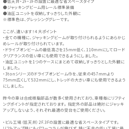
●低天井・2F・3Fの設置に最適な省スペースタイプ
●ジャッキングビーム用レール標準装備
●油圧ユニットを収納しすっきりした外観に
※標準色は、グレッシンググレーです。
ここが、違います！４大ポイント
・全ての機種に、ジャッキングビームが取り付けられるようにあらかじ
めレールが取り付けられています。
・ドライブオンビームの最低高さを15mm低く、110mmにしてロード
クリアランスの低い車にも使用できるようにしました。
・油圧ユニットを1つのケースにまとめて収納しすっきりとした外観に
しました。
・3tonシリーズのドライブオンビーム巾を、従来の457mmより
75mm広くして532mmにし、トレッドの大きい車にも使用できるよう
にしました。
昨今の車は合成樹脂部品が数多く使用されており、車種毎にリフティ
ングポイントが指定されております。 指定外の部品は絶対にジャッキ
アップしないよう、それぞれ最適の受台をご使用ください。
・ビル工場（低天井）2F.3Fの設置に最適な省スペースタイプです。
リフトアップ時にもパワーコラムが伸びず、特に天井の低い工場に最