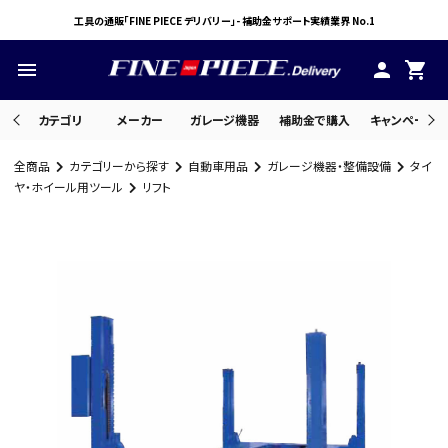
工具の通販「FINE PIECE デリバリー」- 補助金サポート実績業界 No.1
menu
person
shopping_cart
カテゴリ
メーカー
ガレージ機器
補助金で購入
キャンペーン・
全商品
カテゴリーから探す
自動車用品
ガレージ機器・整備設備
タイ
search
ヤ・ホイール用ツール
リフト
ACCOUNT MENU
ようこそ ゲスト 様
meeting_room
person
ログイン
会員登録