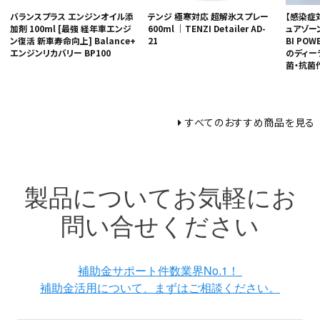
バランスプラス エンジンオイル添
テンジ 極寒対応 超解氷スプレー
【感染症
加剤 100ml [最強 経年車エンジ
600ml ｜TENZI Detailer AD-
ュアゾー
ン復活 新車寿命向上] Balance+
21
BI P
エンジンリカバリー BP100
のディー
菌・抗菌
すべてのおすすめ商品を見る