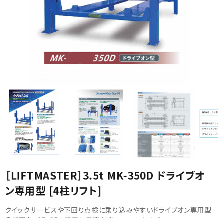
カテゴリから選ぶ
メーカーから選ぶ
ガレージ機器
補助金で購入
［LIFTMASTER］3.5t MK-350D ドライブオ
ン専用型 [4柱リフト]
クイックサービスや下回り点検に乗り込みやすいドライブオン専用型