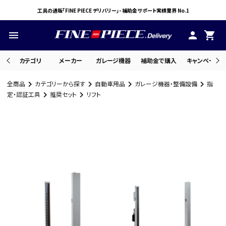
工具の通販「FINE PIECE デリバリー」- 補助金サポート実績業界 No.1
menu
person
shopping_cart
カテゴリ
メーカー
ガレージ機器
補助金で購入
キャンペーン・
全商品
カテゴリーから探す
自動車用品
ガレージ機器・整備設備
指
search
定・認証工具
推奨セット
リフト
ACCOUNT MENU
ようこそ ゲスト 様
meeting_room
person
ログイン
会員登録