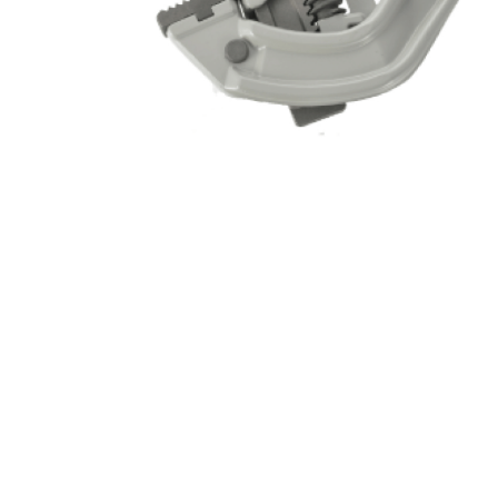
MUCH-1
Ba
アネスト岩田
FE
ValueTrading
A
ハンセン・ジャパン
NI
Polyvance
M
カテゴリから選ぶ
HASCO
IC
メーカーから選ぶ
CAR-O-LINER
B
ガレージ機器
補助金で購入