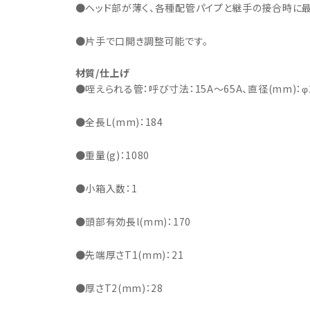
・事業承継
フレーム修正機・三次元計
●ヘッド部が薄く、各種配管パイプと継手の接合時に最
lance+
BENDPAK
Quick Jack
ホイールバランサー
ヘッドライトテスター
測機
・EV充電
NICE
タイヤ修理ツールキット
Coral
Chemours-Mit
オパシメーター
スキャンツール
●片手で口開き調整可能です。
Fluoroproduc
「今なら
ニングコス
インテリジェント・クリアランス・ソナ
整備システム
NZEN
KOWA
ビジョン
材質/仕上げ
ー（ICS）取付角度測定
溶接機
●咥えられる管：呼び寸法：15A～65A、直径(mm)：φ2
SHINO
nichicon
カーアゲくん
各種リフト
●全長L(mm)：184
S ACADEMY
CAR BENCH
ZERO DOT
レッカー
HINEN
NITTO KOGYO
Kansai Denki
ヘッドライトテスター
●重量(g)：1080
-PRO
SmartSafe
Caffe d Italia
エアコンガス回収機
●小箱入数：1
タイヤチェンジャー
●頭部有効長l(mm)：170
●先端厚さT1(mm)：21
●厚さT2(mm)：28