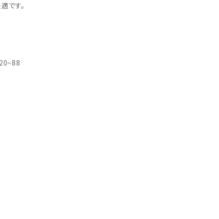
・引継補助金
適です。
Ag+
Standox
インフラ補助金
秋田県の整備工場
sui
Butler
EIWA
ts
初期費用・ラン
A
ト0円！」
カレラ
PEA パーフェクトエコエ
アー
0~88
MEGALiFe
Global Jig
ZERO SPRASH
TOYO SEIKI
Kansai Paint
CHIEF EZ LINER
DR