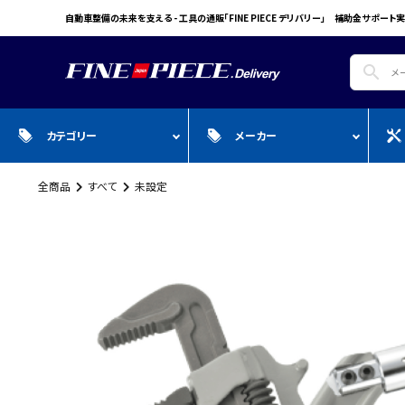
自動車整備の未来を支える - 工具の通販「FINE PIECE デリバリー」 補助金サポート実
search
カテゴリー
メーカー
全商品
すべて
未設定
search
ガ
全商品
WIN CAR
自動車用品
Pr
スプレー・オイル・グリス/塗料/接着・補
FINE PIECE
安全保護具・作業服・安全靴
Y
修/溶接
ACCOUNT MENU
BIG WAVE
Sn
ようこそ ゲスト 様
Bellof
Ho
meeting_room
person
ログイン
会員登録
STW
M
Autel
T
WIKA
E