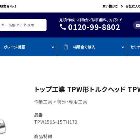
績業界No.1
買い物かご
お気に入
見積作成・補助金相談「無料」対応中！
0120-99-8802
call
mail
ガレージ機器
補助金で購入
セミ
レージ機器・整備設備
機器を補助金で購入
おすすめの
oADAS
空調・電設資材/電気材料
BOSCH
John Bean
作業工具/電
測定・測量用品
AMATO
COMPACT MIG
TENZI
タイヤ・ホイール用ツール
車検検査ライン
・ものづく
スキャンツール・OBD故障診断機
トップ工業 TPW形トルクヘッド TPW15
ap-on
ALTIA
KTC
リフト・ジャッキ
アライメントテスター・リフ
・事業再
アライメント
ト
作業工具 > 特殊・専用工具
njyo
Tool Planet
BANZAI
タイヤチェンジャー
・小規模
ADAS・エーミングサポートツール
エーミング・電子制御装置
金
AHLE
タムラテコ
OMCN
品番
エアーコンプレッサー
整備機器
圧力・流量測定
・IT導入
TPW1565-15TH170
ECO
BACRON
G-Scan
エアーゲージ
塗装ブース・プレパレーショ
環境測定（自然環境/安全環境）
・省力化
ンシステム
NJO
HORIBA
ZKE
インパクトレンチ
商品特徴
検電テスター・コードリーダー