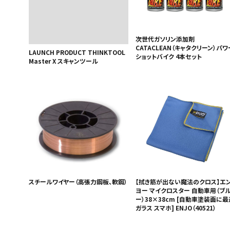
次世代ガソリン添加剤
CATACLEAN（キャタクリーン）パワ
LAUNCH PRODUCT THINKTOOL
ショットバイク 4本セット
Master X スキャンツール
スチールワイヤー（高張力鋼板、軟鋼）
【拭き筋が出ない魔法のクロス】エ
ヨー マイクロスター 自動車用（ブ
ー）38×38cm [自動車塗装面に最
ガラス スマホ] ENJO（40521）