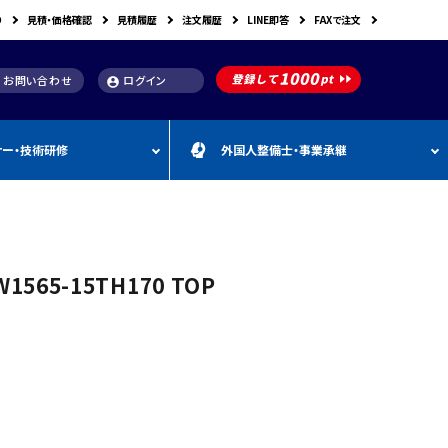
り
見積・価格確認
見積履歴
注文履歴
LINE即答
FAXで注文
お問い合わせ
ログイン
account_circle
ナー・技術研修
外国人整備士・事業承継
補助金
洗浄機関連
スキャンツール購入で使え
車体整備・塗装用機器
補助金お役立ち資料
動・空圧工具
カテゴリー
CEBORA
カテゴリー
外
カテゴリー
M
FDM
カテゴリー
る補助金
国
&
人
A
カテゴリー
ビンツェル
カテゴリー
カテゴリー
CATACLEAN
カテゴリー
人
・
り補助金
部品洗浄台（パーツウォッシャー）
塗装・乾燥ブース
補助金お役立ち情報
材
事
65-15TH170 TOP
最新 スキャンツール導入
業
RODIM
スーパーフィットNANO
補助金情報
承
構築補助金
プレパレーションシステム
継
指定・認証工具
IYASAKA
Bishamon
最新 スキャンツール補助
事業者持続化補助
フレーム修正機・ジグ修正機
金 対象機器
A GLAZE
光マックス
静電気対策用品
推奨セット
スキャンツール 製品一覧
補助金
B-TEC
DRIVISION Japan
三次元計測機・3D測定システム・ボデ
投資補助事業
ィアライメント測定機
Spanesi
ACJ
補助金導入事例集