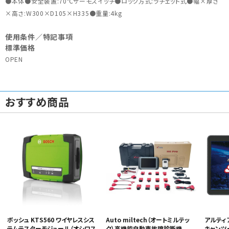
●本体●安全装置:70℃サーモスイッチ●ロック方式:ラチェット式●幅×厚さ
×高さ:W300×D105×H335●重量:4kg
使用条件／特記事項
標準価格
OPEN
おすすめ商品
ボッシュ KTS560 ワイヤレスシス
Auto miltech（オートミルテッ
アルティア
テムテスターモジュール（オシロス
ク）高機能自動車故障診断機
キャンツー