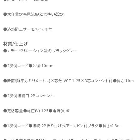
●大容量定格電流8Aと標準6A設定
●過熱防止サーモスイッチ付
材質/仕上げ
●カラーバリエーション型式:ブラックグレー
●2次側コード●外径:10mm
●断面積(平方ミリメートル)×芯数:VCT-1.25×3芯コンセント付●長さ:10m
●2次側接続口:2Pコンセント
●定格容量●電圧(V):125●電流(A):6
●1次側コード●接続:2P折り曲げ式アースピン付プラグ●長さ:0.8m