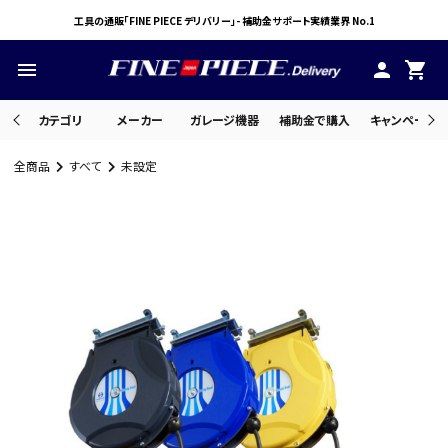
工具の通販「FINE PIECE デリバリー」- 補助金サポート実績業界 No.1
menu
person
shopping_cart
カテゴリ
メーカー
ガレージ機器
補助金で購入
キャンペーン・
全商品
すべて
未設定
search
ACCOUNT MENU
ようこそ ゲスト 様
meeting_room
person
ログイン
会員登録