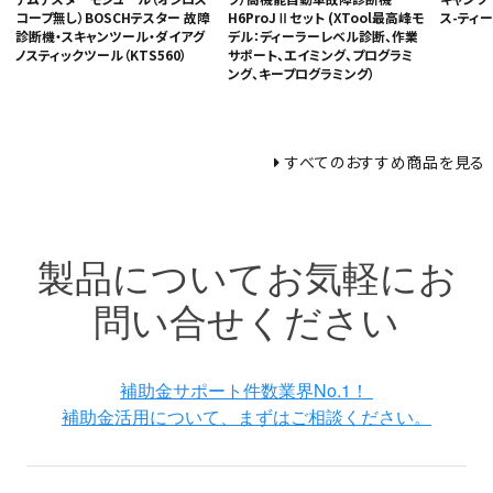
コープ無し）BOSCHテスター 故障
H6ProJⅡセット (XTool最高峰モ
ス-ティー
診断機・スキャンツール・ダイアグ
デル：ディーラーレベル診断、作業
ノスティックツール（KTS560）
サポート、エイミング、プログラミ
ング、キープログラミング）
すべてのおすすめ商品を見る