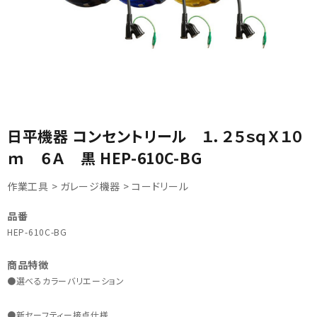
カテゴリから選ぶ
日平機器 コンセントリール １．２５ｓｑＸ１０
ｍ ６Ａ 黒 HEP-610C-BG
メーカーから選ぶ
作業工具 > ガレージ機器 > コードリール
ガレージ機器
品番
補助金で購入
HEP-610C-BG
商品特徴
●選べるカラーバリエーション
●新セーフティー接点仕様