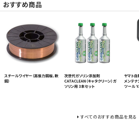
おすすめ商品
スチールワイヤー（高張力鋼板、軟
次世代ガソリン添加剤
ヤマト自
鋼）
CATACLEAN（キャタクリーン）ガ
メンテナ
ソリン用 3本セット
ツール Y
すべてのおすすめ商品を見る