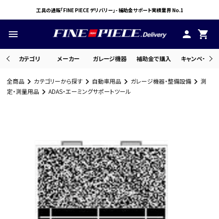
工具の通販「FINE PIECE デリバリー」- 補助金サポート実績業界 No.1
menu
person
shopping_cart
カテゴリ
メーカー
ガレージ機器
補助金で購入
キャンペーン・
全商品
カテゴリーから探す
自動車用品
ガレージ機器・整備設備
測
search
定・測量用品
ADAS・エーミングサポートツール
ACCOUNT MENU
ようこそ ゲスト 様
meeting_room
person
ログイン
会員登録