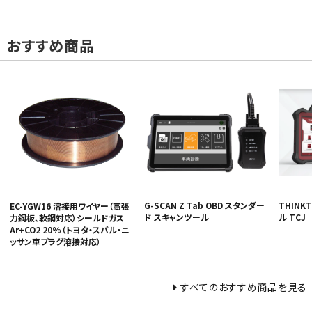
おすすめ商品
G-SCAN Z Tab OBD スタンダー
THINK
EC-YGW16 溶接用ワイヤー（高張
ド スキャンツール
ル TCJ
力鋼板、軟鋼対応）シールドガス
Ar+CO2 20%（トヨタ・スバル・ニ
ッサン車プラグ溶接対応）
すべてのおすすめ商品を見る