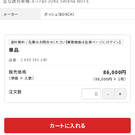
主な適合車種：X-Trail JUKE Serena NOTE
メーカー
ボッシュ（BOSCH）
送料無料 / 在庫はお問合せください【業販価格は会員ページにログイン】
単品
品番
1 690 381 140
86,000円
販売価格
（単価 × 入数）
（
86,000円
×
1
枚
）
注文数
カートに入れる