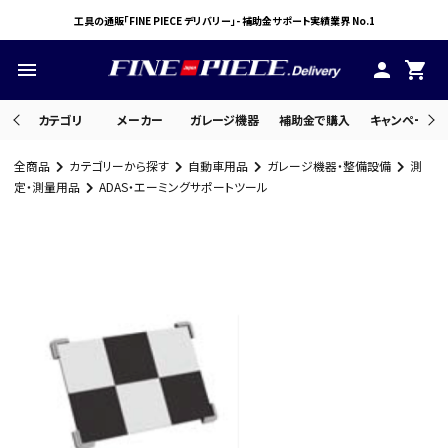
工具の通販「FINE PIECE デリバリー」- 補助金サポート実績業界 No.1
menu
person
shopping_cart
カテゴリ
メーカー
ガレージ機器
補助金で購入
キャンペーン・
全商品
カテゴリーから探す
自動車用品
ガレージ機器・整備設備
測
search
定・測量用品
ADAS・エーミングサポートツール
ACCOUNT MENU
ようこそ ゲスト 様
meeting_room
person
ログイン
会員登録