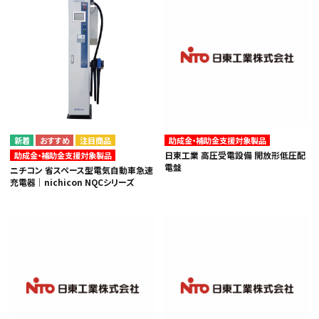
カテゴリから選ぶ
助成金・補助金支援対象製品
注目商品
日東工業 高圧受電設備 開放形低圧配
助成金・補助金支援対象製品
メーカーから選ぶ
電盤
ニチコン 省スペース型電気自動車急速
充電器｜nichicon NQCシリーズ
ガレージ機器
補助金で購入