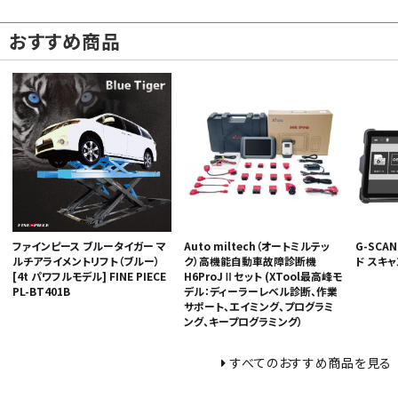
おすすめ商品
ファインピース ブルータイガー マ
Auto miltech（オートミルテッ
G-SCAN
ルチアライメントリフト（ブルー）
ク）高機能自動車故障診断機
ド スキ
[4t パワフルモデル] FINE PIECE
H6ProJⅡセット (XTool最高峰モ
PL-BT401B
デル：ディーラーレベル診断、作業
サポート、エイミング、プログラミ
ング、キープログラミング）
すべてのおすすめ商品を見る