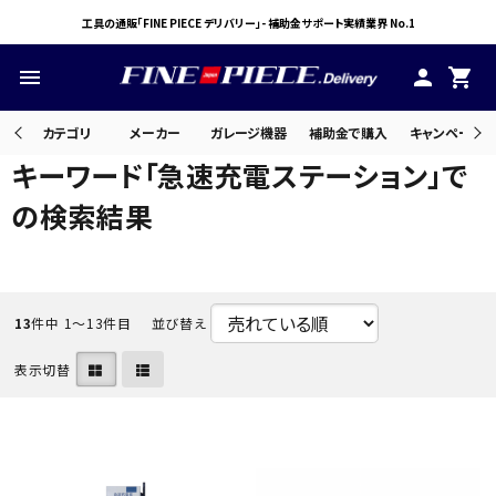
工具の通販「FINE PIECE デリバリー」- 補助金サポート実績業界 No.1
menu
person
shopping_cart
カテゴリ
メーカー
ガレージ機器
補助金で購入
キャンペーン・
キーワード「急速充電ステーション」で
の検索結果
search
ACCOUNT MENU
ようこそ ゲスト 様
13
件中 1〜13件目
並び替え
表示切替
meeting_room
person
ログイン
会員登録