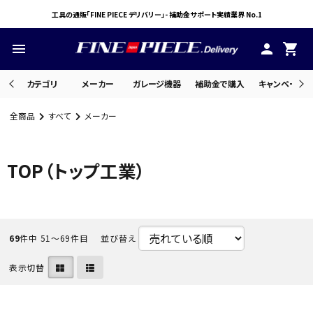
工具の通販「FINE PIECE デリバリー」- 補助金サポート実績業界 No.1
menu
person
shopping_cart
カテゴリ
メーカー
ガレージ機器
補助金で購入
キャンペーン・
全商品
すべて
メーカー
search
TOP（トップ工業）
ACCOUNT MENU
ようこそ ゲスト 様
meeting_room
person
69
件中 51〜69件目
並び替え
ログイン
会員登録
表示切替