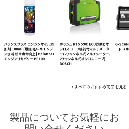
バランスプラス エンジンオイル添
ボッシュ KTS 590: ECU診断とオ
G-SCAN
加剤 100ml [最強 経年車エンジ
シロスコープ機能付マルチメータ
ード ス
ン復活 新車寿命向上] Balance+
ー(2チャンネル式マルチメーター、
エンジンリカバリー BP100
2チャンネル式オシロスコープ)
BOSCH
すべてのおすすめ商品を見る